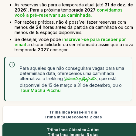
As reservas são para a temporada atual (até
31 de dez. de
2026
). Para a próxima temporada
2027
convidamos
você a pré-reservar sua caminhada.
Por razões práticas, não é possível fazer reservas com
menos de
24
horas antes da partida da caminhada ou com
menos de
8
espaços disponíveis.
Se desejar, você pode
inscrever-se para receber por
email
a disponibilidade ou ser informado assim que a nova
temporada
2027
começar.
Para aqueles que não conseguiram vagas para uma
determinada data, oferecemos uma caminhada
alternativa: o trekking
Salcantay Majestic
, que está
disponível de 15 de março a 31 de dezembro, ou o
Tour Machu Picchu
.
Trilha Inca Passeio 1 dia
Trilha Inca Descoberta 2 dias
Trilha Inca Clássica 4 dias
Trilha Inca Imperial 5 dias