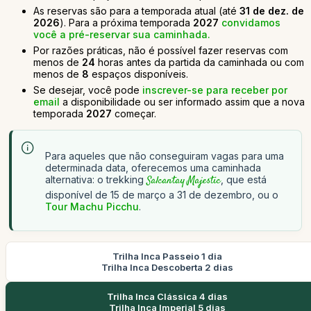
As reservas são para a temporada atual (até
31 de dez. de
2026
). Para a próxima temporada
2027
convidamos
você a pré-reservar sua caminhada.
Por razões práticas, não é possível fazer reservas com
menos de
24
horas antes da partida da caminhada ou com
menos de
8
espaços disponíveis.
Se desejar, você pode
inscrever-se para receber por
email
a disponibilidade ou ser informado assim que a nova
temporada
2027
começar.
Para aqueles que não conseguiram vagas para uma
determinada data, oferecemos uma caminhada
alternativa: o trekking
Salcantay Majestic
, que está
disponível de 15 de março a 31 de dezembro, ou o
Tour Machu Picchu
.
Trilha Inca Passeio 1 dia
Trilha Inca Descoberta 2 dias
Trilha Inca Clássica 4 dias
Trilha Inca Imperial 5 dias