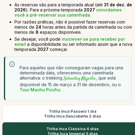
As reservas são para a temporada atual (até
31 de dez. de
2026
). Para a próxima temporada
2027
convidamos
você a pré-reservar sua caminhada.
Por razões práticas, não é possível fazer reservas com
menos de
24
horas antes da partida da caminhada ou com
menos de
8
espaços disponíveis.
Se desejar, você pode
inscrever-se para receber por
email
a disponibilidade ou ser informado assim que a nova
temporada
2027
começar.
Para aqueles que não conseguiram vagas para uma
determinada data, oferecemos uma caminhada
alternativa: o trekking
Salcantay Majestic
, que está
disponível de 15 de março a 31 de dezembro, ou o
Tour Machu Picchu
.
Trilha Inca Passeio 1 dia
Trilha Inca Descoberta 2 dias
Trilha Inca Clássica 4 dias
Trilha Inca Imperial 5 dias