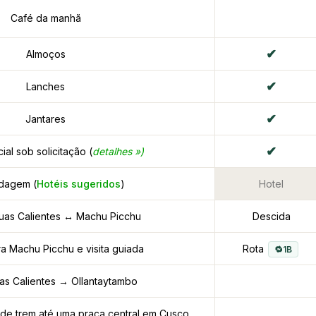
Café da manhã
Almoços
Lanches
Jantares
ial sob solicitação (
detalhes »)
dagem (
Hotéis sugeridos
)
Hotel
uas Calientes ↔ Machu Picchu
Descida
a Machu Picchu e visita guiada
Rota
1B
s Calientes → Ollantaytambo
 de trem até uma praça central em Cusco