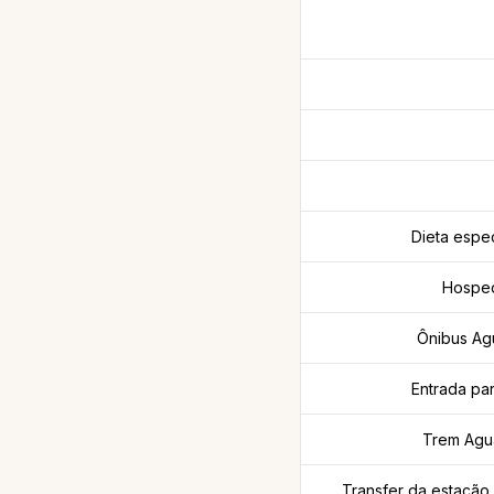
Dieta espec
Hospe
Ônibus Ag
Entrada par
Trem Agua
Transfer da estação