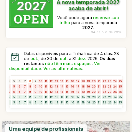
2027
A nova temporada 2027
acaba de abrir!
Você pode agora
reservar sua
trilha
para a nova temporada
2027
.
04 de out. de 2026
Datas disponíveis para a Trilha Inca de 4 dias: 28
de
out.
, de 30 de
out.
a 31
dez.
2026.
Os dias
restantes
não têm mais espaços
.
Ver
disponibilidade
.
Ver as alternativas
.
3
4
5
6
7
8
9
10
11
12
13
14
15
16
17
18
19
20
21
22
23
24
25
26
2
3
4
5
6
7
8
9
10
11
12
13
14
15
16
17
18
19
20
21
22
23
24
25
26
2
3
4
5
6
7
8
9
10
11
12
13
14
15
16
17
18
19
20
21
22
23
24
25
26
2
3
4
5
6
7
8
9
10
11
12
13
14
15
16
17
18
19
20
21
22
23
24
25
26
2
3
4
5
6
7
8
9
10
11
12
13
14
15
16
17
18
19
20
21
22
23
24
25
26
2
Uma equipe de profissionais