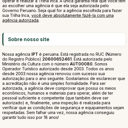
operar e realizar a Trilha Inca. A única garantia real que você tem
ao escolher uma agência é que ela seja autorizada pelo
Governo Peruano. Seja qual for a agência escolhida para fazer
sua Trilha Inca,
você deve absolutamente fazê-la com uma
agência autorizada
.
Sobre nosso site
Nossa agência
IPT
é peruana. Está registrada no RUC (Número
do Registro Público)
20600652461
. Está autorizada pelo
Ministério da Cultura com o número
AUT00080
. Somos
Operador Turístico autorizado desde 2003. Todos os anos
desde 2003 nossa agência renovou com sucesso sua
autorização para o ano seguinte. Gostaríamos de esclarecer que
a acreditação não é uma simples formalidade. Para ser
autorizada, a agência deve comprovar que possui os meios
econômicos, humanos e materiais para operar, além de ter
pessoal suficiente e competente (que também deve ser
autorizado) e, finalmente, uma inspeção é realizada para
verificar que as condições de segurança e equipamentos sejam
respeitadas. Sem falhar uma vez, nossa agência conseguiu
garantir tudo isso por 18 anos!