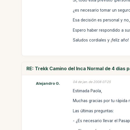
Si, todo está previsto (person
¿es necesario tomar un seguro
Esa decisión es personal y no
Espero haber respondido a sus
Saludos cordiales y ¡felíz año!
RE: Trekk Camino del Inca Normal de 4 días 
04 de jan. de 2008 07:25
Alejandro G.
Estimada Paola,
Muchas gracias por tu rápida 
Las últimas preguntas:
- ¿Es necesario llevar el Pas