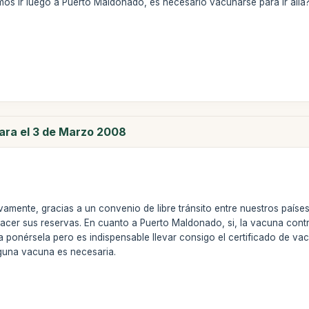
os ir luego a Puerto Maldonado, es necesario vacunarse para ir allá
para el 3 de Marzo 2008
vamente, gracias a un convenio de libre tránsito entre nuestros país
cer sus reservas. En cuanto a Puerto Maldonado, si, la vacuna contra l
a ponérsela pero es indispensable llevar consigo el certificado de v
nguna vacuna es necesaria.