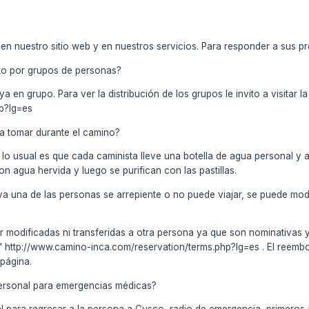
en nuestro sitio web y en nuestros servicios. Para responder a sus p
to por grupos de personas?
a en grupo. Para ver la distribución de los grupos le invito a visitar 
p?lg=es
a tomar durante el camino?
 lo usual es que cada caminista lleve una botella de agua personal y a
on agua hervida y luego se purifican con las pastillas.
va una de las personas se arrepiente o no puede viajar, se puede mod
r modificadas ni transferidas a otra persona ya que son nominativas 
 http://www.camino-inca.com/reservation/terms.php?lg=es . El reembol
 página.
 personal para emergencias médicas?