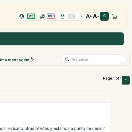
PT
USD
xima mensagem
Page 1 of 1
1
s revisado otras ofertas y estamos a punto de decidir