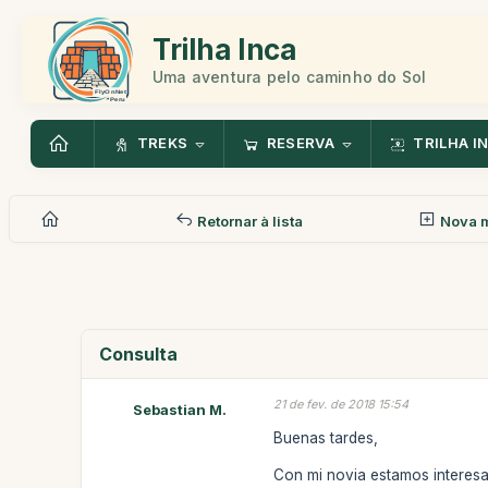
Trilha Inca
Uma aventura pelo caminho do Sol
TREKS
RESERVA
TRILHA I
Retornar à lista
Nova 
Consulta
21 de fev. de 2018 15:54
Sebastian M.
Buenas tardes,
Con mi novia estamos interesad