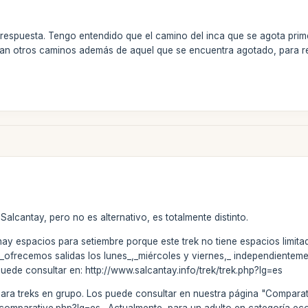
respuesta. Tengo entendido que el camino del inca que se agota prime
zan otros caminos además de aquel que se encuentra agotado, para re
alcantay, pero no es alternativo, es totalmente distinto.
hay espacios para setiembre porque este trek no tiene espacios limitad
 _ofrecemos salidas los lunes_,_miércoles y viernes,_ independient
o puede consultar en: http://www.salcantay.info/trek/trek.php?lg=es
ara treks en grupo. Los puede consultar en nuestra página "Comparat