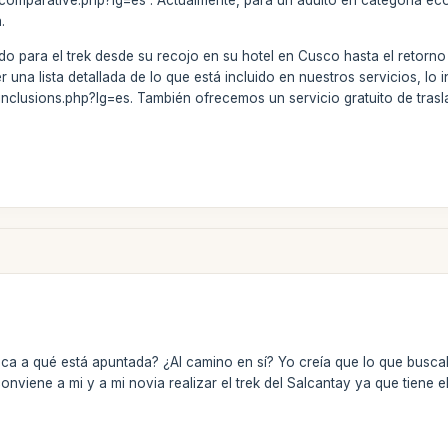
k/comparative.php?lg=es . Actualmente, para un adulto en categoría e
.
do para el trek desde su recojo en su hotel en Cusco hasta el retorno
una lista detallada de lo que está incluido en nuestros servicios, lo i
/inclusions.php?lg=es. También ofrecemos un servicio gratuito de trasl
Inca a qué está apuntada? ¿Al camino en sí? Yo creía que lo que buscab
viene a mi y a mi novia realizar el trek del Salcantay ya que tiene e