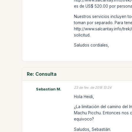
http://www.salcantay.info/tre
es de US$ 520.00 por persona
Nuestros servicios incluyen to
toman por separado. Para tener 
http://www.salcantay.info/trek
solicitud.
Saludos cordiales,
Re: Consulta
23 de fev. de 2018 13:24
Sebastian M.
Hola Heidi,
¿La limitación del camino del 
Machu Picchu. Entonces nos con
equivoco?
Saludos, Sebastián.