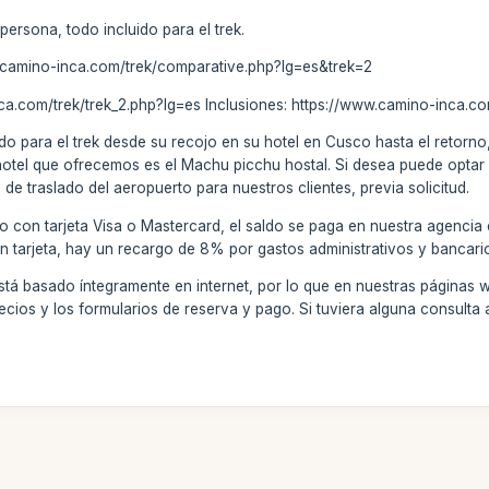
persona, todo incluido para el trek.
w.camino-inca.com/trek/comparative.php?lg=es&trek=2
nca.com/trek/trek_2.php?lg=es Inclusiones: https://www.camino-inca.c
do para el trek desde su recojo en su hotel en Cusco hasta el retorno,
hotel que ofrecemos es el Machu picchu hostal. Si desea puede optar 
de traslado del aeropuerto para nuestros clientes, previa solicitud.
o con tarjeta Visa o Mastercard, el saldo se paga en nuestra agencia
on tarjeta, hay un recargo de 8% por gastos administrativos y bancari
stá basado íntegramente en internet, por lo que en nuestras páginas 
ecios y los formularios de reserva y pago. Si tuviera alguna consult