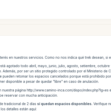
terés en nuestros servicios. Como no nos indica qué trek desean, si e
está agotado todo abril, mayo, junio, julio, agosto, setiembre, octub
. Además, por ser un sitio protegido controlado por el Ministerio de Cu
 se pueden retomar los espacios cancelados porque está prohibido po
er disponible a pesar de quedar "libre" en caso de anulación.
en nuestra página http://www.camino-inca.com/dispo/index.php?lg=es es
debe reservar con mucha anticipación.
de tradicional de 2 días
sí quedan espacios disponibles.
Verifique n
 los detalles están aquí: