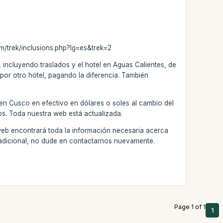
om/trek/inclusions.php?lg=es&trek=2
 incluyendo traslados y el hotel en Aguas Calientes, de
por otro hotel, pagando la diferencia. También
 en Cusco en efectivo en dólares o soles al cambio del
os. Toda nuestra web está actualizada.
web encontrará toda la información necesaria acerca
a adicional, no dude en contactarnos nuevamente.
Page 1 of 1
1