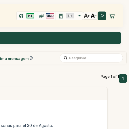
PT
USD
xima mensagem
Page 1 of 1
1
ersonas para el 30 de Agosto.