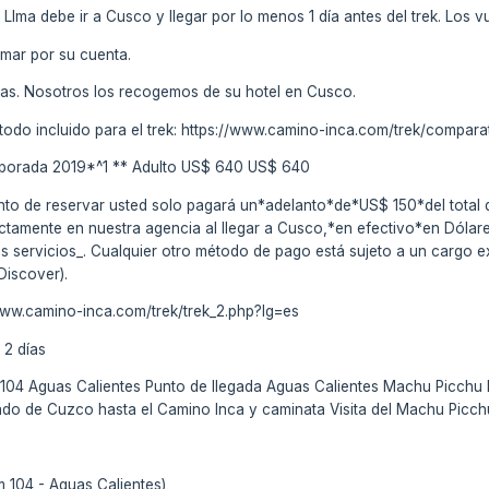
 LIma debe ir a Cusco y llegar por lo menos 1 día antes del trek. Los 
omar por su cuenta.
días. Nosotros los recogemos de su hotel en Cusco.
todo incluido para el trek: https://www.camino-inca.com/trek/compara
porada 2019*^1 ** Adulto US$ 640 US$ 640
to de reservar usted solo pagará un*adelanto*de*US$ 150*del total de
ectamente en nuestra agencia al llegar a Cusco,*en efectivo*en Dóla
ros servicios_. Cualquier otro método de pago está sujeto a un cargo 
Discover).
://www.camino-inca.com/trek/trek_2.php?lg=es
 2 días
m 104 Aguas Calientes Punto de llegada Aguas Calientes Machu Picchu
ado de Cuzco hasta el Camino Inca y caminata Visita del Machu Picc
m 104 - Aguas Calientes)