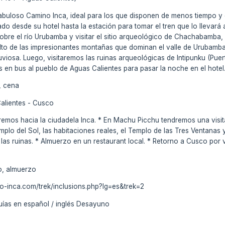
 fabuloso Camino Inca, ideal para los que disponen de menos tiempo y 
ado desde su hotel hasta la estación para tomar el tren que lo lleva
sobre el río Urubamba y visitar el sitio arqueológico de Chachabamba
to de las impresionantes montañas que dominan el valle de Urubamba.
lluviosa. Luego, visitaremos las ruinas arqueológicas de Intipunku (Pue
n bus al pueblo de Aguas Calientes para pasar la noche en el hotel
, cena
alientes - Cusco
remos hacia la ciudadela Inca. * En Machu Picchu tendremos una vis
emplo del Sol, las habitaciones reales, el Templo de las Tres Ventanas 
las ruinas. * Almuerzo en un restaurant local. * Retorno a Cusco por ví
o, almuerzo
no-inca.com/trek/inclusions.php?lg=es&trek=2
uías en español / inglés Desayuno