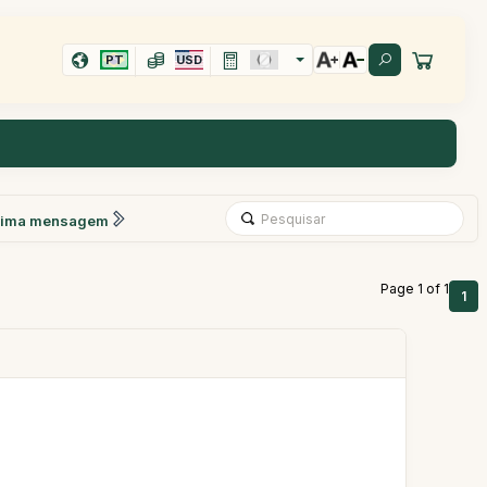
PT
USD
xima mensagem
Page 1 of 1
1