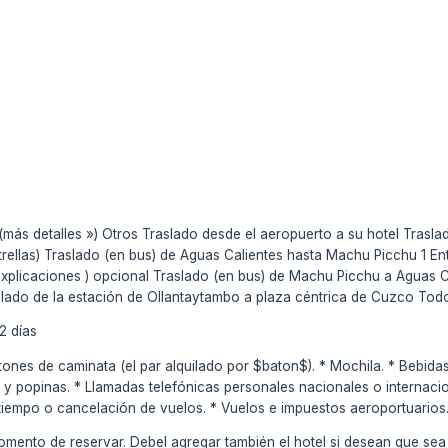
(más detalles ») Otros Traslado desde el aeropuerto a su hotel Trasl
strellas) Traslado (en bus) de Aguas Calientes hasta Machu Picchu 1 
explicaciones
) opcional Traslado (en bus) de Machu Picchu a Aguas Ca
slado de la estación de Ollantaytambo a plaza céntrica de Cuzco Tod
2 días
tones de caminata (el par alquilado por $baton$). * Mochila. * Bebida
y popinas. * Llamadas telefónicas personales nacionales o internacio
tiempo o cancelación de vuelos. * Vuelos e impuestos aeroportuarios
momento de reservar. Debel agregar también el hotel si desean que sea