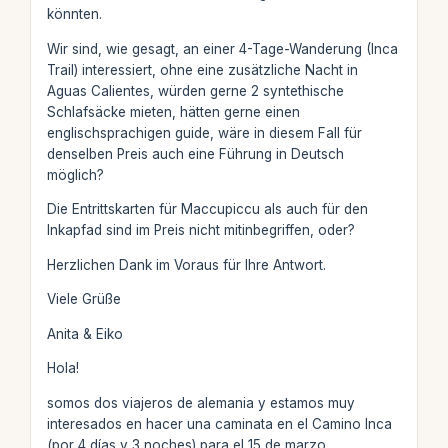
könnten.
Wir sind, wie gesagt, an einer 4-Tage-Wanderung (Inca
Trail) interessiert, ohne eine zusätzliche Nacht in
Aguas Calientes, würden gerne 2 syntethische
Schlafsäcke mieten, hätten gerne einen
englischsprachigen guide, wäre in diesem Fall für
denselben Preis auch eine Führung in Deutsch
möglich?
Die Entrittskarten für Maccupiccu als auch für den
Inkapfad sind im Preis nicht mitinbegriffen, oder?
Herzlichen Dank im Voraus für Ihre Antwort.
Viele Grüße
Anita & Eiko
Hola!
somos dos viajeros de alemania y estamos muy
interesados en hacer una caminata en el Camino Inca
(por 4 días y 3 noches) para el 15 de marzo.