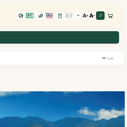
PT
USD
73,4K