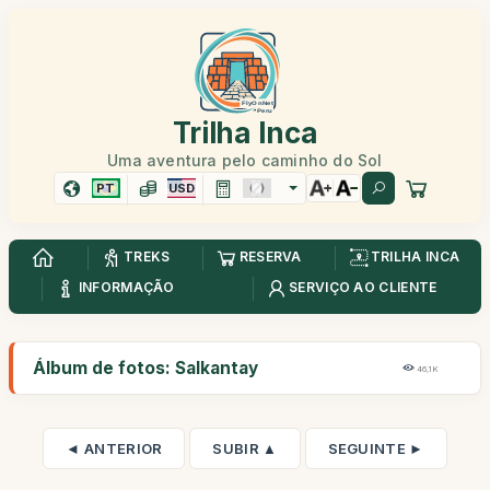
Trilha Inca
Uma aventura pelo caminho do Sol
PT
USD
TREKS
RESERVA
TRILHA INCA
INFORMAÇÃO
SERVIÇO AO CLIENTE
Álbum de fotos: Salkantay
46,1K
◄ ANTERIOR
SUBIR ▲
SEGUINTE ►