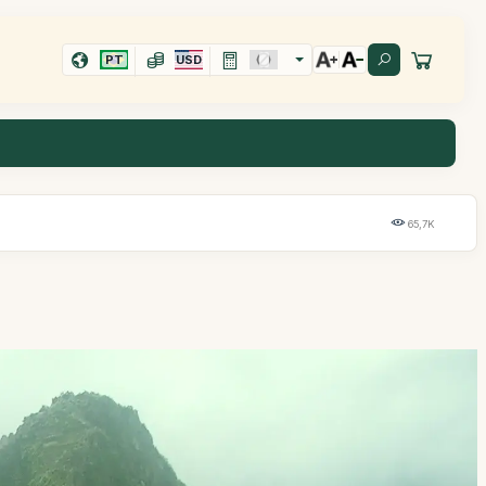
PT
USD
65,7K