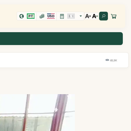
PT
USD
48,8K