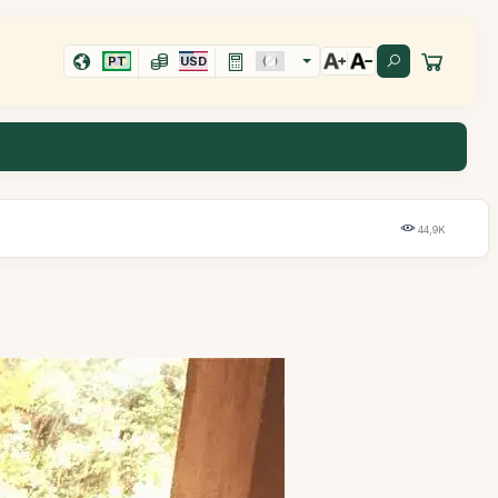
PT
USD
44,9K