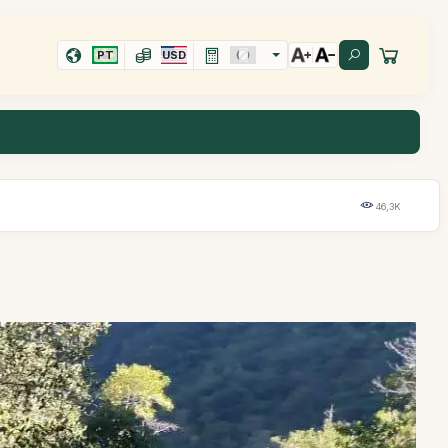
PT
USD
46,3K