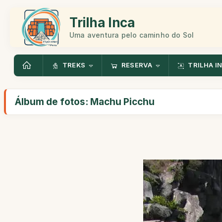
Trilha Inca
Uma aventura pelo caminho do Sol
TREKS
RESERVA
TRILHA I
Álbum de fotos: Machu Picchu