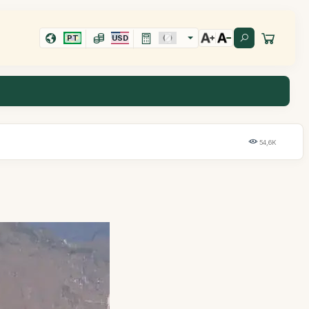
PT
USD
54,6K