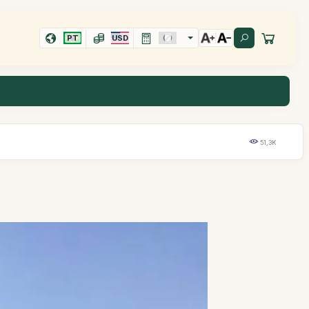
PT
USD
51,3K