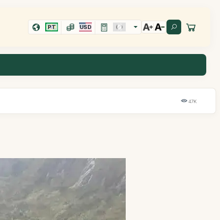
PT
USD
47K