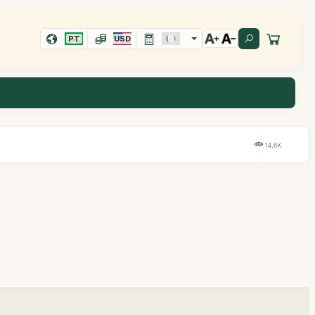
PT
USD
14,6K