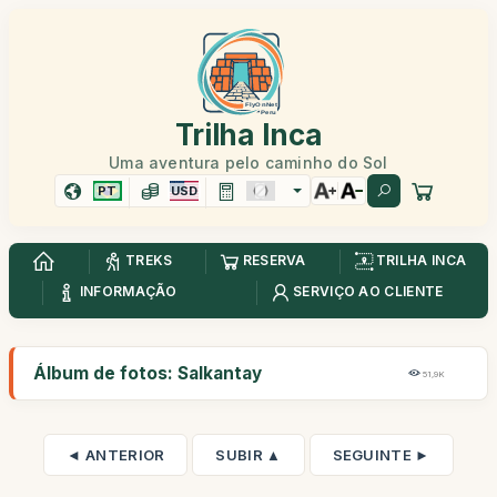
Trilha Inca
Uma aventura pelo caminho do Sol
PT
USD
TREKS
RESERVA
TRILHA INCA
INFORMAÇÃO
SERVIÇO AO CLIENTE
Álbum de fotos: Salkantay
51,9K
◄ ANTERIOR
SUBIR ▲
SEGUINTE ►