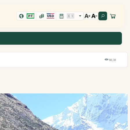
PT
USD
66,3K