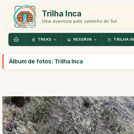
Trilha Inca
Uma aventura pelo caminho do Sol
TREKS
RESERVA
TRILHA I
Álbum de fotos: Trilha Inca