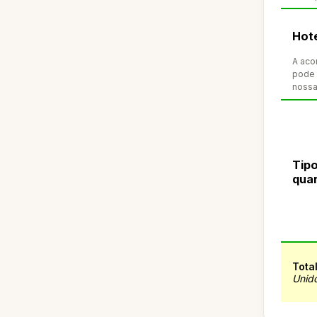
Hot
A aco
pode 
nossa
Tipo
qua
Tota
Unid