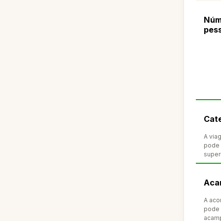
Núm
pes
Cate
A via
pode 
super
Aca
A aco
pode 
acam