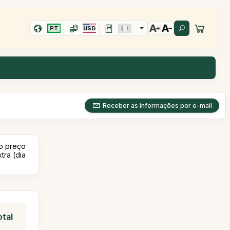
PT
USD
Receber as informações por e-mail
 o preço
tra (dia
otal