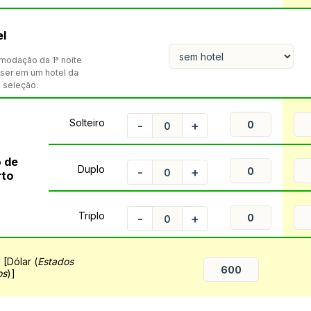
el
modação da 1ª noite
ser em um hotel da
 seleção.
Solteiro
-
+
 de
Duplo
-
+
rto
Triplo
-
+
l
[Dólar (
Estados
os
)]