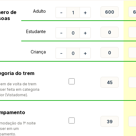
Adulto
ero de
-
+
soas
Estudante
-
+
Criança
-
+
goria do trem
gem de volta de trem
ser feita em categoria
ior (Vistadome).
mpamento
modação da 1ª noite
ser em um
pamento.