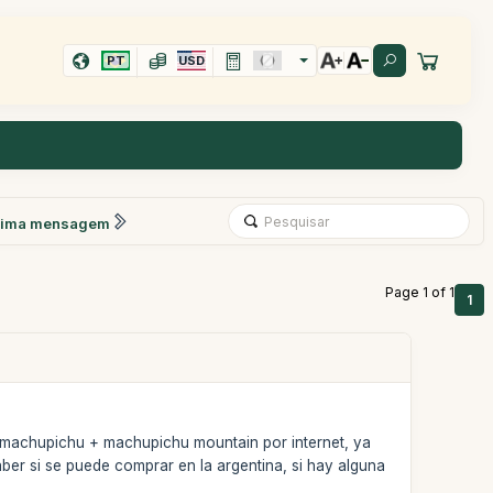
PT
USD
xima mensagem
Page 1 of 1
1
e machupichu + machupichu mountain por internet, ya
saber si se puede comprar en la argentina, si hay alguna