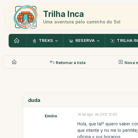
Trilha Inca
Uma aventura pelo caminho do Sol
TREKS
RESERVA
TRILHA I
Retornar à lista
Nova 
duda
14 de ago. de 2012 12:03
Emilio
Hola, que tal? quiero saber c
que intente y no me lo permite,
oficina y sus horarios.