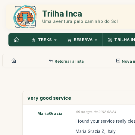
Trilha Inca
Uma aventura pelo caminho do Sol
TREKS
RESERVA
TRILHA I
Retornar à lista
Nova 
very good service
09 de ago. de 2012 02:24
MariaGrazia
I found your service really cle
Maria Grazia Z,, Italy