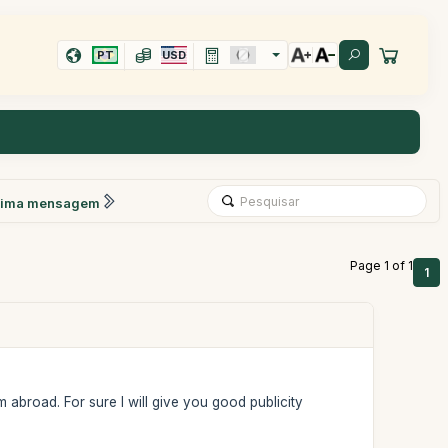
PT
USD
xima mensagem
Page 1 of 1
1
m abroad. For sure I will give you good publicity