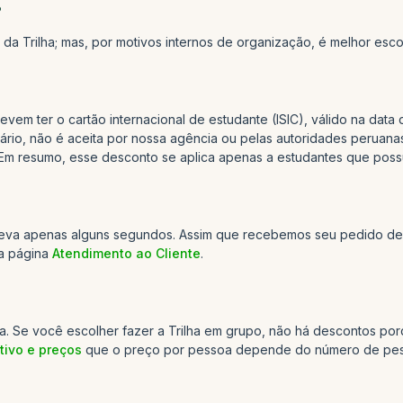
?
da Trilha; mas, por motivos internos de organização, é melhor escol
em ter o cartão internacional de estudante (ISIC), válido na data 
itário, não é aceita por nossa agência ou pelas autoridades peruan
m resumo, esse desconto se aplica apenas a estudantes que possue
o leva apenas alguns segundos. Assim que recebemos seu pedido de
da página
Atendimento ao Cliente
.
. Se você escolher fazer a Trilha em grupo, não há descontos porq
ivo e preços
que o preço por pessoa depende do número de pesso