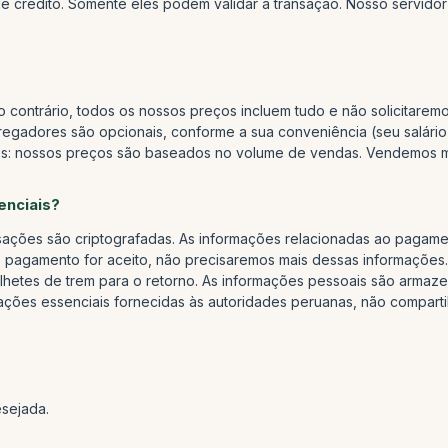
e crédito. Somente eles podem validar a transação. Nosso servidor
contrário, todos os nossos preços incluem tudo e não solicitarem
rregadores são opcionais, conforme a sua conveniência (seu salário 
mos: nossos preços são baseados no volume de vendas. Vendemos m
enciais?
sações são criptografadas. As informações relacionadas ao pagame
 pagamento for aceito, não precisaremos mais dessas informações
ilhetes de trem para o retorno. As informações pessoais são armazen
ações essenciais fornecidas às autoridades peruanas, não compar
esejada.