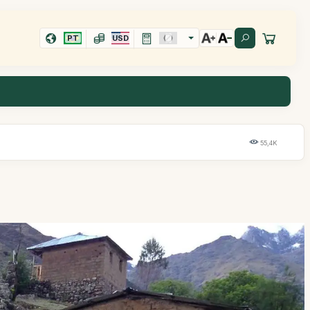
PT
USD
55,4K