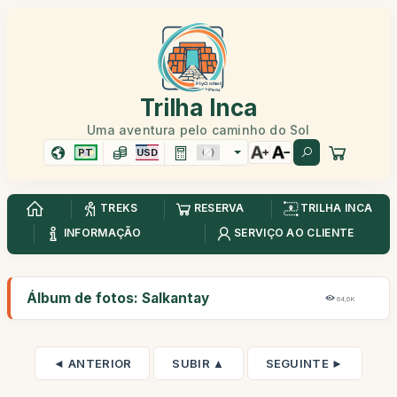
Trilha Inca
Uma aventura pelo caminho do Sol
PT
USD
TREKS
RESERVA
TRILHA INCA
INFORMAÇÃO
SERVIÇO AO CLIENTE
Álbum de fotos: Salkantay
64,6K
◄ ANTERIOR
SUBIR ▲
SEGUINTE ►