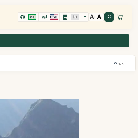
PT
USD
45K