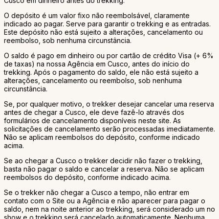
Cusco em dinheiro antes do trekking.
O depósito é um valor fixo não reembolsável, claramente
indicado ao pagar. Serve para garantir o trekking e as entradas.
Este depósito não está sujeito a alterações, cancelamento ou
reembolso, sob nenhuma circunstância.
O saldo é pago em dinheiro ou por cartão de crédito Visa (+ 6%
de taxas) na nossa Agência em Cusco, antes do início do
trekking. Após o pagamento do saldo, ele não está sujeito a
alterações, cancelamento ou reembolso, sob nenhuma
circunstância.
Se, por qualquer motivo, o trekker desejar cancelar uma reserva
antes de chegar a Cusco, ele deve fazê-lo através dos
formulários de cancelamento disponíveis neste site. As
solicitações de cancelamento serão processadas imediatamente.
Não se aplicam reembolsos do depósito, conforme indicado
acima.
Se ao chegar a Cusco o trekker decidir não fazer o trekking,
basta não pagar o saldo e cancelar a reserva. Não se aplicam
reembolsos do depósito, conforme indicado acima.
Se o trekker não chegar a Cusco a tempo, não entrar em
contato com o Site ou a Agência e não aparecer para pagar o
saldo, nem na noite anterior ao trekking, será considerado um no
show e o trekking será cancelado automaticamente. Nenhuma